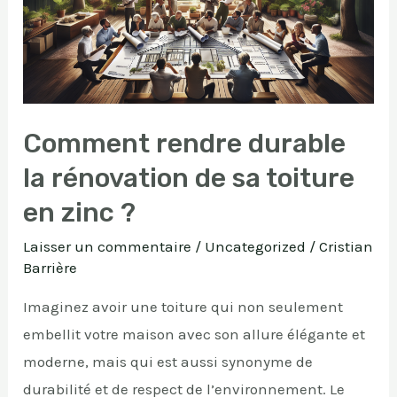
rénovation
de
sa
toiture
en
Comment rendre durable
zinc
la rénovation de sa toiture
?
en zinc ?
Laisser un commentaire
/
Uncategorized
/
Cristian
Barrière
Imaginez avoir une toiture qui non seulement
embellit votre maison avec son allure élégante et
moderne, mais qui est aussi synonyme de
durabilité et de respect de l’environnement. Le