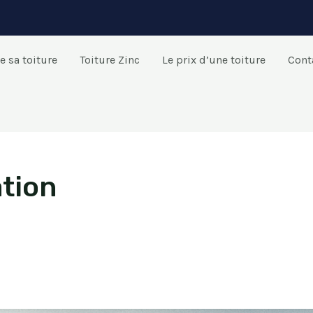
e sa toiture
Toiture Zinc
Le prix d’une toiture
Cont
ation