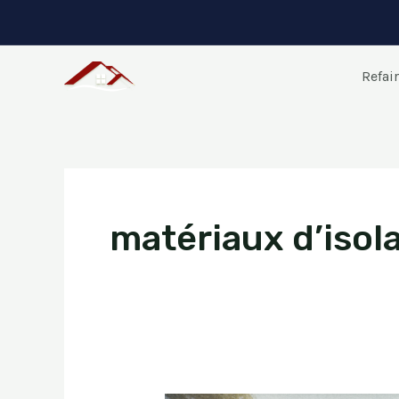
Aller
au
contenu
Refair
matériaux d’isol