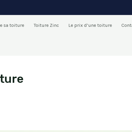
e sa toiture
Toiture Zinc
Le prix d’une toiture
Cont
ture