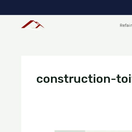
Aller
au
contenu
Refair
construction-toi